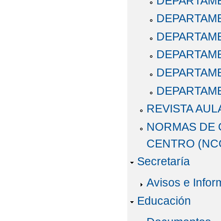
DEPARTAME
SE CONVOCA LA ADM
DEPARTAME
PARA EL CURSO 2017/2
DEPARTAME
VISITA MUSEO DEL 
DEPARTAME
DEPARTAME
DEPARTAM
REVISTA AUL
NORMAS DE 
CENTRO (NC
Secretaría
Avisos e Infor
Educación