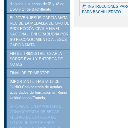
SE CONVOCA LA ADM
dirigidas a alumnos de 3º y 4º de
INSTRUCCIONES PARA
ESO y 1º de Bachillerato
PARA BACHILLERATO
PARA EL CURSO 2017/2
EL JOVEN JESÚS GARCÍA MATA
RECIBE LA MEDALLA DE ORO DE
VISITA MUSEO DEL 
PROTECCIÓN CIVIL A NIVEL
NACIONAL. ENHORABUENA POR
SU RECONOCIMIENTO A JESÚS
GARCÍA MATA
FIN DE TRIMESTRE: CHARLA
SOBRE EVAU Y ENTREGA DE
NOTAS
FINAL DE TRIMESTRE
IMPORTANTE: HASTA 13 DE
JUNIO Convocatoria de ayudas
actividades de formación en Reino
Unido/Irlanda/Francia,
INFORMACIÓN IMPORTANTE:
CONVOCATORIA DE BECAS,
FECHAS DE ENTREGA DE
NOTAS DE SEPTIEMBRE,