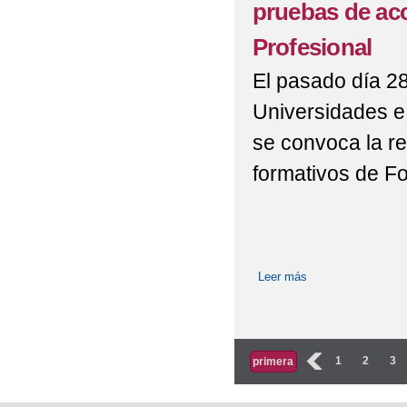
pruebas de acc
Profesional
El pasado día 28
Universidades e 
se convoca la re
formativos de F
Leer más
sobre Resolución p
Formación Profesi
Páginas
‹
1
2
3
primera