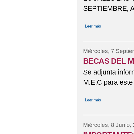
SEPTIEMBRE, A 
ELECCIONES AL CO
ENTREGA DE MENCIO
Leer más
sobre INICIO DEL
IMPORTANTE: AYUDA 
ADMISIÓN EOI
Miércoles, 7 Septi
IMPORTANTE: LIBROS
BECAS DEL M
Se adjunta infor
IMÁGENES CURSO 201
M.E.C para este
PRUEBAS OBTENCIÓN
INSTRUCCIONES MATRI
Leer más
sobre BECAS DEL
RESOLUCIÓN POR LA
FORMATIVOS DE FORM
Miércoles, 8 Junio,