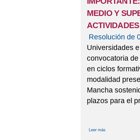
IMPORTANTE:
SE CONVOCA LA ADM
MEDIO Y SUP
PARA EL CURSO 2017/2
ACTIVIDADES
VISITA MUSEO DEL 
Resolución de 
Universidades e 
convocatoria de
en ciclos forma
modalidad presen
Mancha sostenido
plazos para el 
Leer más
sobre IMPORTAN
MODIFICACIONE