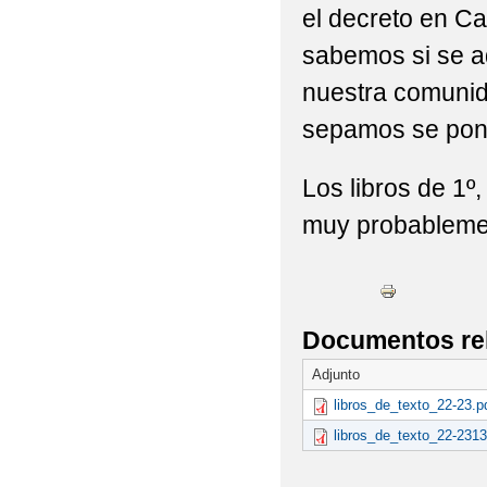
el decreto en Ca
ELECCIONES AL CO
sabemos si se ad
ENTREGA DE MENCIO
nuestra comuni
IMPORTANTE: AYUDA 
sepamos se pond
ADMISIÓN EOI
Los libros de 1º,
IMPORTANTE: LIBROS
muy probableme
IMÁGENES CURSO 201
PRUEBAS OBTENCIÓN
Documentos re
INSTRUCCIONES MATRI
Adjunto
RESOLUCIÓN POR LA
libros_de_texto_22-23.p
libros_de_texto_22-2313
FORMATIVOS DE FORM