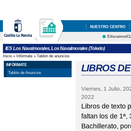
Pa
co
pri
NUESTRO CENTRO
EducamosC
ABIERTO EL PLAZO D
CRFP
IES Los Navalmorales, Los Navalmorales (Toledo)
ABIERTO PLAZO DE A
Inicio
»
Infórmate
»
Tablón de anuncios
Se encuentra usted aquí
APERTURA PROCESO 
INFÓRMATE
LIBROS DE
Tablón de Anuncios
BECAS PARA LIBROS
Viernes, 1 Julio, 20
CALENDARIO EXÁMEN
2022
CALENDARIO EXÁMEN
Libros de texto 
CAMBIO DE FECHAS 
faltan los de 1ª,
Bachillerato, po
CONVOCATORIA PRU